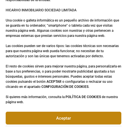
responsabilidad de la entidad:
b
HICARHO INMOBILIARIO SOCIEDAD LIMITADA
i
Una cookie o galleta informática es un pequeño archivo de información que
d
se guarda en tu ordenador, “smartphone” o tableta cada vez que visitas
nuestra página web. Algunas cookies son nuestras y otras pertenecen a
o
empresas externas que prestan servicios para nuestra página web.
r
Las cookies pueden ser de varios tipos: las cookies técnicas son necesarias
c
para que nuestra página web pueda funcionar, no necesitan de tu
autorización y son las únicas que tenemos activadas por defecto.
o
El resto de cookies sirven para mejorar nuestra página, para personalizarla en
m
base a tus preferencias, o para poder mostrarte publicidad ajustada a tus
e
búsquedas, gustos e intereses personales. Puedes aceptar todas estas
cookies pulsando el botón
ACEPTAR
o configurarlas o rechazar su uso
d
clicando en el apartado
CONFIGURACIÓN DE COOKIES
.
o
Si quieres más información, consulta la
POLÍTICA DE COOKIES
de nuestra
página web.
r
y
Aceptar
c