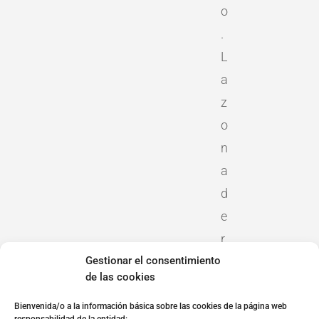
o
.
L
a
z
o
n
a
d
e
r
Gestionar el consentimiento
e
de las cookies
c
i
Bienvenida/o a la información básica sobre las cookies de la página web